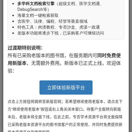
多学科文档检索引擎
（超级文档、医学文档通、
DebugSearch等）
海量文档一键检索获取
含医学、法律、编程、经管等垂直领域
特色工具：肉渣教程、专否沙盒、虎谋一政通
老版本功能将逐步下线，已采购客户可继续访问
过渡期特别说明：
所有已采购老版本的图书馆，在服务期内可
同时免费使
用新版本
，无需额外费用。新版本已正式上线，欢迎体
验：
立即体验新版平台
点击上方按钮将跳转至新版官网；若希望继续使用老版本，请点击下
方“继续使用老版本”按钮或右上角关闭本窗口。待客户全面转向新版
皖ICP备18013804号-1
公安网备34150102000202
本后，老版本将全面下线，在此之前，专否学术资源平台将全面保障
© 逆雪 专否 data.zhuanfou.com
已采购老版本资源平台的图书馆客户的正常使用，并同时免费提供新