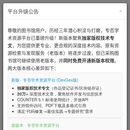
×
开通试用
平台升级公告
尊敬的图书馆用户，历经三年潜心积淀与打磨，专否学
术资源平台已重磅升级！新版本聚焦
独家版权技术专
文
，为您提供更专业、更合规的深度技术内容。原有资
源检索与发现服务（老版本）将逐步过渡，但已采购图
书馆可继续使用老版本，并
同时免费开通新版本权限
。
两大版本核心差异如下：
新版 · 专否学术资源平台 (DevGex版)
独家版权技术专文
（作品登记证书/区块链存证）
20万+
深度技术文章，聚焦软件开发与信息技术
COUNTER 5.1 标准使用统计，开放API
支持馆外访问、PDF下载及多格式引用
满足“代码修复→最佳实践→专题研究”需求
医学检索
编程检索
文档搜索
更多产品
老版本 · 专否学术资源平台